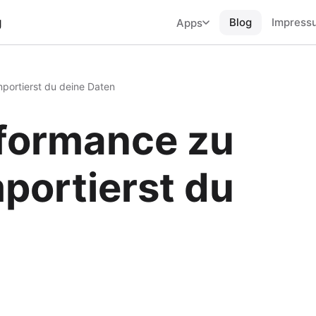
g
Blog
Impress
Apps
mportierst du deine Daten
rformance zu
mportierst du