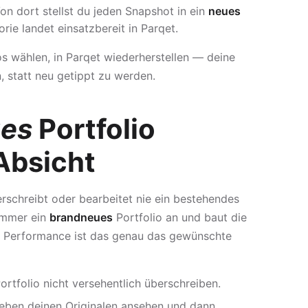
on dort stellst du jeden Snapshot in ein
neues
rie landet einsatzbereit in Parqet.
ios wählen, in Parqet wiederherstellen — deine
 statt neu getippt zu werden.
es
Portfolio
Absicht
rschreibt oder bearbeitet nie ein bestehendes
 immer ein
brandneues
Portfolio an und baut die
io Performance ist das genau das gewünschte
rtfolio nicht versehentlich überschreiben.
neben deinen Originalen ansehen und dann