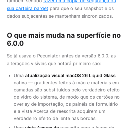
também sentido
fazer uma cópia de segurança da
sua carteira parqet
para que o seu snapshot e os
dados subjacentes se mantenham sincronizados.
O que mais muda na superfície no
6.0.0
Se já usava o Pecuniator antes da versão 6.0.0, as
alterações visíveis que notará primeiro são:
Uma
atualização visual macOS 26 Liquid Glass
nativa — gradientes feitos à mão e materiais em
camadas são substituídos pelo verdadeiro efeito
de vidro do sistema, de modo que os cartões no
overlay de importação, os painéis de formulário
e a vista Acerca de reescrita adquirem um
verdadeiro efeito de lente nas bordas.
Uma
vista Acerca de
reescrita com o ícone da