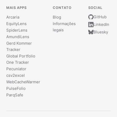
MAIS APPS
CONTATO
SOCIAL
GitHub
Arcaria
Blog
EquityLens
Informações
LinkedIn
legais
SpiderLens
Bluesky
AmundiLens
Gerd Kommer
Tracker
Global Portfolio
One Tracker
Pecuniator
csv2excel
WebCacheWarmer
PulseFolio
ParqSafe