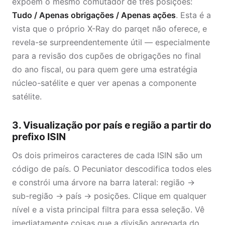
expõem o mesmo comutador de três posições:
Tudo / Apenas obrigações / Apenas ações
. Esta é a
vista que o próprio X-Ray do parqet não oferece, e
revela-se surpreendentemente útil — especialmente
para a revisão dos cupões de obrigações no final
do ano fiscal, ou para quem gere uma estratégia
núcleo-satélite e quer ver apenas a componente
satélite.
3. Visualização por país e região a partir do
prefixo ISIN
Os dois primeiros caracteres de cada ISIN são um
código de país. O Pecuniator descodifica todos eles
e constrói uma árvore na barra lateral: região →
sub-região → país → posições. Clique em qualquer
nível e a vista principal filtra para essa seleção. Vê
imediatamente coisas que a divisão agregada do