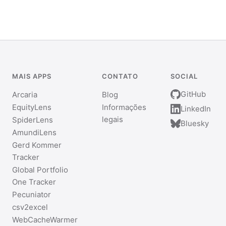
MAIS APPS
CONTATO
SOCIAL
GitHub
Arcaria
Blog
EquityLens
Informações
LinkedIn
legais
SpiderLens
Bluesky
AmundiLens
Gerd Kommer
Tracker
Global Portfolio
One Tracker
Pecuniator
csv2excel
WebCacheWarmer