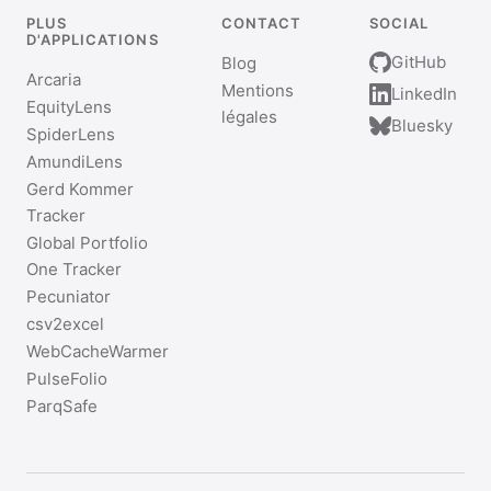
PLUS
CONTACT
SOCIAL
D'APPLICATIONS
GitHub
Blog
Arcaria
Mentions
LinkedIn
EquityLens
légales
Bluesky
SpiderLens
AmundiLens
Gerd Kommer
Tracker
Global Portfolio
One Tracker
Pecuniator
csv2excel
WebCacheWarmer
PulseFolio
ParqSafe