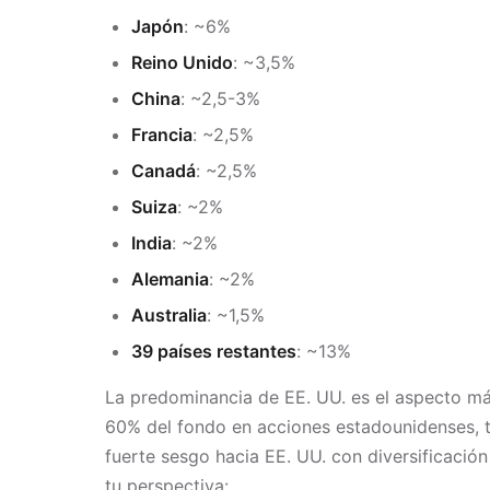
Japón
: ~6%
Reino Unido
: ~3,5%
China
: ~2,5-3%
Francia
: ~2,5%
Canadá
: ~2,5%
Suiza
: ~2%
India
: ~2%
Alemania
: ~2%
Australia
: ~1,5%
39 países restantes
: ~13%
La predominancia de EE. UU. es el aspecto 
60% del fondo en acciones estadounidenses, tu
fuerte sesgo hacia EE. UU. con diversificació
tu perspectiva: